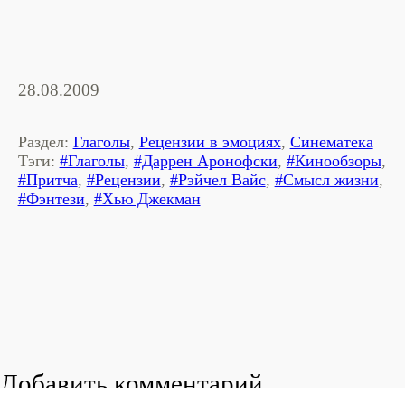
28.08.2009
Раздел:
Глаголы
,
Рецензии в эмоциях
,
Синематека
Тэги:
#Глаголы
,
#Даррен Аронофски
,
#Кинообзоры
,
#Притча
,
#Рецензии
,
#Рэйчел Вайс
,
#Смысл жизни
,
#Фэнтези
,
#Хью Джекман
Добавить комментарий