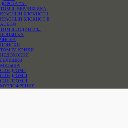
ДОРОГА "А"
ТОМ II. ВЕРЛИБРИКА
КРАСНЫЙ БЛОКНОТ I
КРАСНЫЙ БЛОКНОТ II
ACEGO
ТОМ III. ОДИН ИЗ...
ПОПЫТКА
ЧИСЛА
ПОИСКИ
ТОМ IV. КРИХИ
НЕДОХОККИ
БЕЛЕШКИ
МУЗЫКА
СИНДРОМ I
СИНДРОМ II
СИНДРОМ III
МУЗЛОФРЕНИЯ