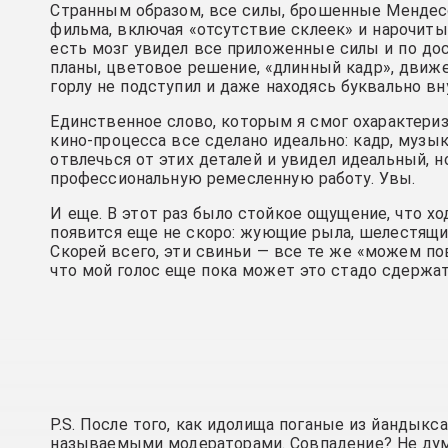
Странным образом, все силы, брошенные Мендесо
фильма, включая «отсутствие склеек» и нарочитый
есть мозг увидел все приложенные силы и по дос
планы, цветовое решение, «длинный кадр», движе
горлу не подступил и даже находясь буквально в
Единственное слово, которым я смог охарактериз
кино-процесса все сделано идеально: кадр, музык
отвлечься от этих деталей и увидел идеальный, 
профессиональную ремесленную работу. Увы.
И еще. В этот раз было стойкое ощущение, что хо
появится еще не скоро: жующие рыла, шелестящи
Скорей всего, эти свиньи — все те же «можем по
что мой голос еще пока может это стадо сдержат
P.S. После того, как идолища поганые из йандык
называемыми модераторами. Совпадение? Не д