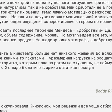
м и командой на попытку полного погружения зрителя 
 натурализм, так и не сработали. Или сработали не в по
тоинству их оценил: тему, личную мотивацию режиссера
ние… Но так и не почувствовал эмоциональной вовлечё
нутри кадра, ощущения сопереживания к героям не возни
овать последнее творение Мендеса – «добротный». Да, 
а, объем, содержание, мораль. Но мозг увидел все это, 
но все же продукт. Не шедевр кинематографа, а добротн
дить в кинотеатр больше нет никакого желания. Во всяк
е какими-то пакетами — чрезмерная нагрузка на расшат
вторить», которым пока по рогам не стукнешь, не пойму
ь. Эх, надо было мне в армии остаться некогда…
Baddy Ri
са оккупировали Кинопоиск, мои рецензии все чаще отб
умаю…