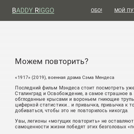
B
ADDY
R
IGGO
ОБО!
МОЙ ПУ
Можем повторить?
«1917» (2019), военная драма Сэма Мендеса
Последний фильм Мэндеса стоит посмотреть уже 
Сталинград и Освобождение, а самое страшное в
обглоданные крысами и вороньем гниющие трупы,
циферкой статистики… и привычка, привычка к т
добиваться, чтобы это не повторилось никогда.
Увы, легионы «могущих повторить» не оставляют
самоценности жизни победят этих безголовых «п