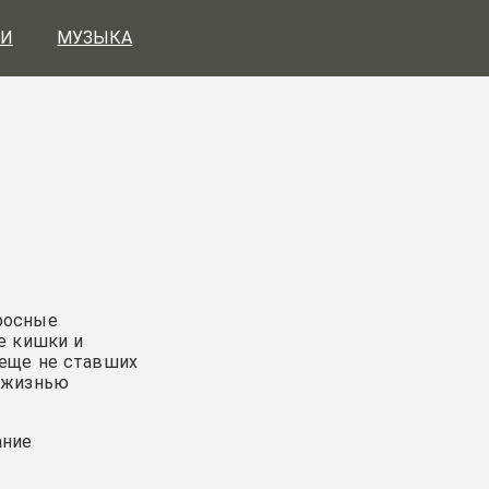
И
МУЗЫКА
фосные
е кишки и
 еще не ставших
й жизнью
ание