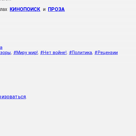
алах
КИНОПОИСК
и
ПРОЗА
а
бзоры
,
#Миру мир!
,
#Нет войне!
,
#Политика
,
#Рецензии
ризоваться
.