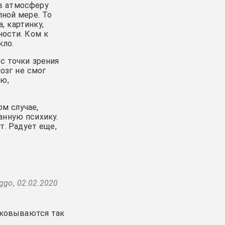
в атмосферу
лной мере. То
, картинку,
ности. Ком к
кло.
с точки зрения
мозг не смог
ую,
ом случае,
анную психику.
т. Радует еще,
ggo, 02.02.2020
раковываются так