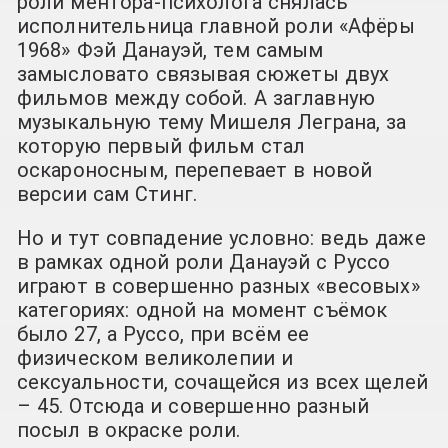
роли ментора-психолога снялась
исполнительница главной роли «Афёры
1968» Фэй Данауэй, тем самым
замысловато связывая сюжеты двух
фильмов между собой. А заглавную
музыкальную тему Мишеля Леграна, за
которую первый фильм стал
оскароносным, перепевает в новой
версии сам Стинг.
Но и тут совпадение условно: ведь даже
в рамках одной роли Данауэй с Руссо
играют в совершенно разных «весовых»
категориях: одной на момент съёмок
было 27, а Руссо, при всём ее
физическом великолепии и
сексуальности, сочащейся из всех щелей
– 45. Отсюда и совершенно разный
посыл в окраске роли.