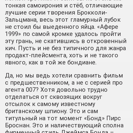
тонкая самоирония и стёб, отличающие
лучшие серии творения Брокколи-
Зальцмана, весь этот гламурный лубок
не стоил бы выеденного яйца. «Афере
1999» по самой кромке удалось пройти
эту грань, не скатившись в откровенный
кич. Пусть и не без типичного для жанра
продакт-плейсмента, хоть и не такого
явного, как в той же бондиане.
Да, но мы ведь хотели сравнить фильм
с предшественником, а не с серией про
агента 007? Хотя довольно трудно
отделаться от сквозящих вокруг
отсылок к самому известному
британскому шпиону. Это и сам
титульный на тот момент «Бонд» Пирс
Броснан. Это и наличествующий сполна
фирменный стиль Джеймса Бонда –