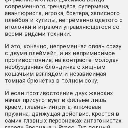
современного гренадёра, супермена,
авантюриста, игрока, бретёра, записного
плейбоя и кутилы, непременно одетого с
иголочки и играючи управляющегося со
всеми видами техники.
И это, конечно, непременная связь сразу
с двумя плеймейт, и их непримиримое
противостояние, на контрасте: молодая
необузданная блондинка с хищным
кошачьим взглядом и независимая
томная брюнетка в полном соку.
И если противостояние двух женских
начал присутствует в фильме лишь
краем, главная интрига, ключевая
пружина, движущая действие, кроется в
самих главных персонажах-антагонистах:
героях Броснана и Руссо. Тут полный