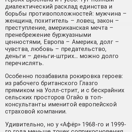
диалектический расклад единства и
борьбы противоположностей: мужчина –
женщина, похититель – ловец, закон –
преступление, американская мечта –
пренебрежение буржуазными
ценностями, Европа – Америка, долг –
чувства, любовь – предательство,
деньги – деньги-штрих… можно долго
перечислять.
Особенно позабавила рокировка героев:
из рабочего британского Глазго
прямиком на Уолл-стрит, и с бескрайних
сельских просторов Огайо в топ-
консультанты именитой европейской
страховой компании.
Удивительно, но у «Афёр» 1968-го и 1999-
го года меньше точек соприкосновения,