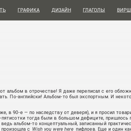
ТЬ
ГРАФИКА
ДИЗАЙН
ГЛАГОЛЫ
ВИРШ
тот альбом в отрочестве! Я даже переписал с его облож
ать. По-английски! Альбом-то был экспортным. И неко
же, в 90-е — по наследству от деверя), и я просил това
ы-пятисотки тогда были в большом дефиците, пришлось 
, ведь альбом-то концептуальный, записанный практиче
я произошла с
Wish you were here
пифлоев. Еще и один ка