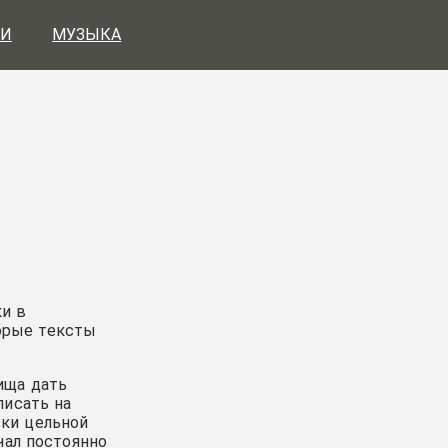
И
МУЗЫКА
ки в
торые тексты
рища дать
писать на
ски цельной
нал постоянно