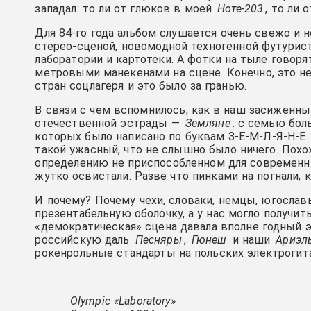
западал: то ли от глюков в моей
Ноте-203
, то ли 
Для 84-го года альбом слушается очень свежо и 
стерео-сценой, новомодной техногенной футурис
лаборатории и картотеки. А фотки на тыле говор
метровыми манекенами на сцене. Конечно, это не
стран соцлагеря и это было за гранью.
В связи с чем вспомнилось, как в наш засиженн
отечественной эстрады —
Земляне
: с семью бо
которых было написано по буквам З-Е-М-Л-Я-Н-Е.
такой ужасный, что не слышно было ничего. Похож
определению не приспособленном для современны
жутко освистали. Разве что пинками на погнали, 
И почему? Почему чехи, словаки, немцы, югосла
презентабельную оболочку, а у нас могло получи
«демократическая» сцена давала вполне годный 
российскую даль
Песняры
,
Гюнеш
и наши
Ариэл
рокенрольные стандарты на польских электрогит
Olympic «Laboratory»