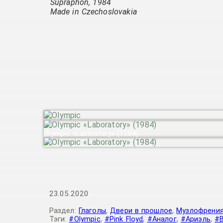
Supraphon, 1984
Made in Czechoslovakia
Olympic «Laboratory» (1984)
23.05.2020
Раздел:
Глаголы
,
Двери в прошлое
,
Музлофрени
Тэги:
#Olympic
,
#Pink Floyd
,
#Аналог
,
#Ариэль
,
#