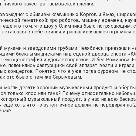
от низкого качества тасмовской пленки.
новомодно: с обилием клавишных Коргов и Ямах, широко
тической тематикой: про роботов, машину времени, нау
ят еще и о том, что шоу у Олимпика было потрясающим, 
 летающая в небе свинья и разваливаящаяся огромная ст
ый мухами и заводскими трубами Челябинск приезжали 
льшими блеклыми дисками над сценой дворца спорта «Юн
 Тем сценография и удовлетворялась. И без Романова. Е
е, поленились халтурщики свой аппарат везти и играли 
х концертов. Понятно, что в уже тогда суровом Че сто
как это было с тем же Сарычевым.
вы могли делать хороший музыкальный продукт и оберты
ться только кпсс или танк? Почему относительно неболь
экспортный музыкальный продукт, а у нас на всю беск
ь
еще хоть что-то аутентичное делали, не передирая на 
арах?