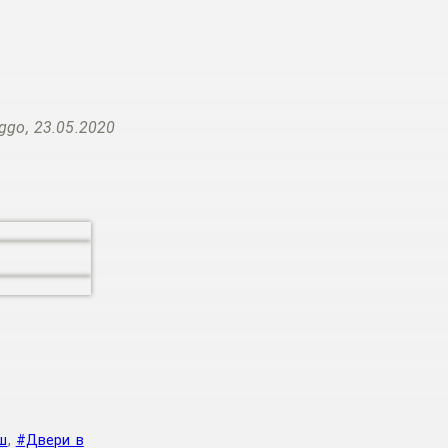
ggo, 23.05.2020
ш
,
#Двери в