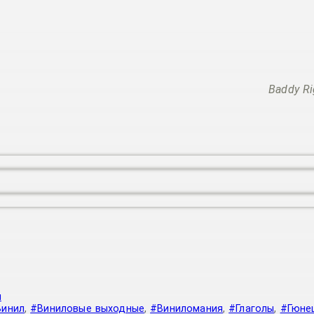
Baddy Ri
я
Винил
,
#Виниловые выходные
,
#Виниломания
,
#Глаголы
,
#Гюне