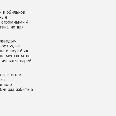
й и обильной
чные
с огромными 4-
ена, но для
«звезды»
ость», на
ще и звук был
на местном, по
личных чёсарей
вать его в
шая
райнюю
20-й раз избитые