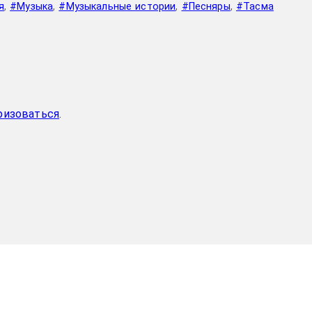
я
,
#Музыка
,
#Музыкальные истории
,
#Песняры
,
#Тасма
ризоваться
.