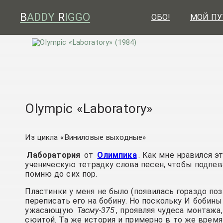
B
ADDY
R
IGGO
ОБО!
МОЙ ПУ
Olympic «Laboratory»
Из цикла «Виниловые выходные»
Лаборатория
от
Олимпика
. Как мне нравился э
ученическую тетрадку слова песен, чтобы подпев
помню до сих пор.
Пластинки у меня не было (появилась гораздо поз
переписать его на бобину. Но поскольку И бобин
ужасающую
Тасму-375
, проявляя чудеса монтажа
сюитой. Та же история и примерно в то же врем