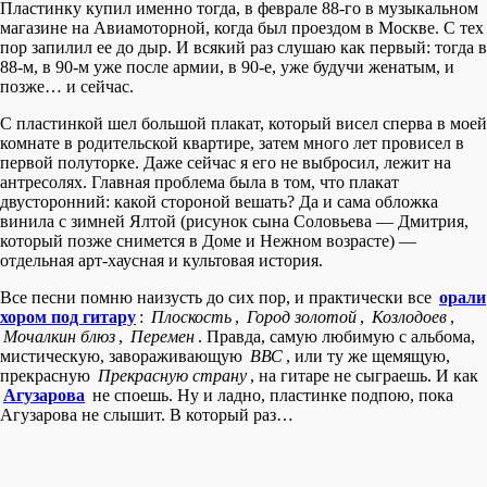
Пластинку купил именно тогда, в феврале 88-го в музыкальном
магазине на Авиамоторной, когда был проездом в Москве. С тех
пор запилил ее до дыр. И всякий раз слушаю как первый: тогда в
88-м, в 90-м уже после армии, в 90-е, уже будучи женатым, и
позже… и сейчас.
С пластинкой шел большой плакат, который висел сперва в моей
комнате в родительской квартире, затем много лет провисел в
первой полуторке. Даже сейчас я его не выбросил, лежит на
антресолях. Главная проблема была в том, что плакат
двусторонний: какой стороной вешать? Да и сама обложка
винила с зимней Ялтой (рисунок сына Соловьева — Дмитрия,
который позже снимется в Доме и Нежном возрасте) —
отдельная арт-хаусная и культовая история.
Все песни помню наизусть до сих пор, и практически все
орали
хором под гитару
:
Плоскость
,
Город золотой
,
Козлодоев
,
Мочалкин блюз
,
Перемен
. Правда, самую любимую с альбома,
мистическую, завораживающую
ВВС
, или ту же щемящую,
прекрасную
Прекрасную страну
, на гитаре не сыграешь. И как
Агузарова
не споешь. Ну и ладно, пластинке подпою, пока
Агузарова не слышит. В который раз…