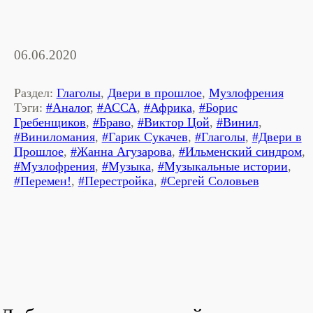
06.06.2020
Раздел:
Глаголы
,
Двери в прошлое
,
Музлофрения
Тэги:
#Аналог
,
#АССА
,
#Африка
,
#Борис
Гребенщиков
,
#Браво
,
#Виктор Цой
,
#Винил
,
#Виниломания
,
#Гарик Сукачев
,
#Глаголы
,
#Двери в
Прошлое
,
#Жанна Агузарова
,
#Ильменский синдром
,
#Музлофрения
,
#Музыка
,
#Музыкальные истории
,
#Перемен!
,
#Перестройка
,
#Сергей Соловьев