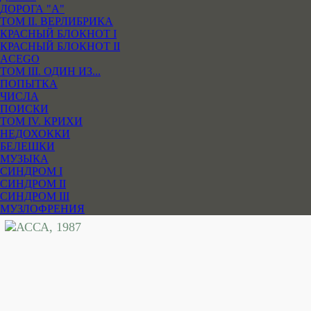
ДОРОГА "А"
ТОМ II. ВЕРЛИБРИКА
КРАСНЫЙ БЛОКНОТ I
КРАСНЫЙ БЛОКНОТ II
ACEGO
ТОМ III. ОДИН ИЗ...
ПОПЫТКА
ЧИСЛА
ПОИСКИ
ТОМ IV. КРИХИ
НЕДОХОККИ
БЕЛЕШКИ
МУЗЫКА
СИНДРОМ I
СИНДРОМ II
СИНДРОМ III
МУЗЛОФРЕНИЯ