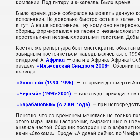
компании. Под гитару и а-капелла. Было время…
Было время, даже собирался выложить данную ко
исполнении. Но довольно быстро остыл к затее,
и тут. А наше исполнение… ну кому оно интересн
сборищ, формировался из песен с незамысловато
простенькими незамысловатыми текстами. Дабы
Костяк же репертуара был многократно обкатан 
завидным постоянством наведывались аж с 1994-г
синдром! А
Африка
— она и в Африке Африка! Со
разделу
«Ильменский Синдром 2008»
. Сборник п
периода:
«Золотой» (1990-1995)
— от армии до смерти Ан
«Черный» (1996-2004)
— вплоть до прихода в на
«Барабановый» (с 2004 года)
— при непосредств
Понятно, что со временем менялась не только по
этого мира, наши настроения, выраженные в нов
анализа частей. Сборник построен не в алфавитно
нами «блоками». Вроде: «А давай сейчас по Чайф