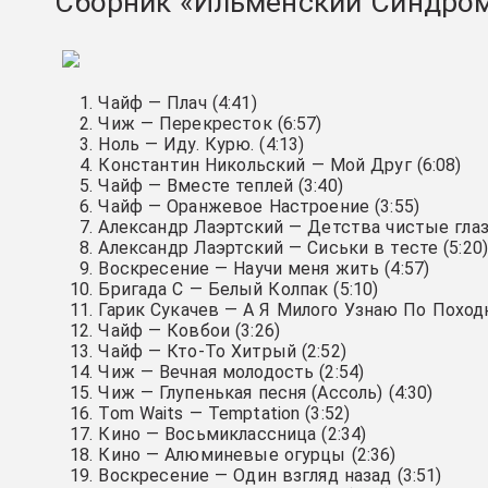
Сборник «Ильменский Синдром.
Чайф — Плач (4:41)
Чиж — Перекресток (6:57)
Ноль — Иду. Курю. (4:13)
Константин Никольский — Мой Друг (6:08)
Чайф — Вместе теплей (3:40)
Чайф — Оранжевое Настроение (3:55)
Александр Лаэртский — Детства чистые глазе
Александр Лаэртский — Сиськи в тесте (5:20
Воскресение — Научи меня жить (4:57)
Бригада С — Белый Колпак (5:10)
Гарик Сукачeв — А Я Милого Узнаю По Походк
Чайф — Ковбои (3:26)
Чайф — Кто-То Хитрый (2:52)
Чиж — Вечная молодость (2:54)
Чиж — Глупенькая песня (Ассоль) (4:30)
Tom Waits — Temptation (3:52)
Кино — Восьмиклассница (2:34)
Кино — Алюминевые огурцы (2:36)
Воскресение — Один взгляд назад (3:51)