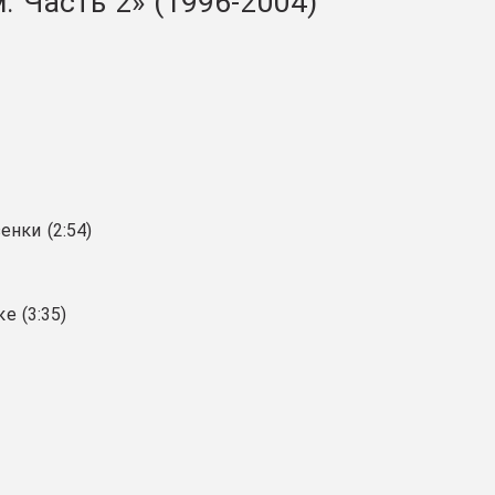
 Часть 2» (1996-2004)
нки (2:54)
)
е (3:35)