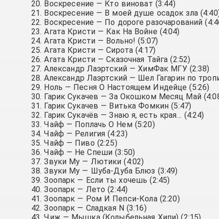
Воскресение — Кто виноват (3:44)
Воскресение — В моей душе осадок зла (4:40
Воскресение — По дороге разочарований (4:4
Агата Кристи — Как На Войне (4:04)
Агата Кристи — Вольно! (5:07)
Агата Кристи — Сирота (4:17)
Агата Кристи — Сказочная Тайга (2:52)
Александр Лаэртский — ХимФак МГУ (2:38)
Александр Лаэртский — Шел Гагарин по тропи
Ноль — Песня О Настоящем Индейце (5:26)
Гарик Сукачeв — За Окошком Месяц Май (4:0
Гарик Сукачeв — Витька Фомкин (5:47)
Гарик Сукачёв — Знаю я, есть края… (4:24)
Чайф — Поплачь О Нем (5:20)
Чайф — Религия (4:23)
Чайф — Пиво (2:25)
Чайф — Не Спеши (3:50)
Звуки Му — Лютики (4:02)
Звуки Му — Шуба-Дуба Блюз (3:49)
Зоопарк — Если ты хочешь (2:45)
Зоопарк — Лето (2:44)
Зоопарк — Ром И Пепси-Кола (2:20)
Зоопарк — Сладкая N (3:16)
Чиж — Мышка (Колыбельная Хипи) (2:15)