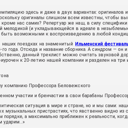
мпиляцию здесь и даже в двух вариантах: оригиналов 
 поскольку оригиналы слишком всем известны, чтобы в
о, кроме нас самих? Репертуар же наш, в силу специфик
й мелодикой (и укладывающейся в идеале в незыблемые
 быть возможными к воспроизведению в любой кондиц
в наших поездках на знаменитый
Ильменский фестивал
о года. Отсюда и название сборника. А синдром — он и
бственно, данный треклист можно считать звуковой до
риурочен к 20-летию нашей компании и разделен на три
тона
шу компанию Профессора Беловежского
енном участии и бренчастии в свои барабаны Профессо
литическая ситуация в мире и стране, но и мы сами: на
ых музыкальных пристрастиях, что явственно видно из 
м порядке, а максимально приближен к реальности, когд
ам ударим…»