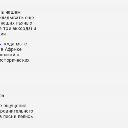
и в нашем
ыкладывать ещё
и наших пьяных
 три аккорда) и
ии.
ь
, куда мы с
 в Африке
рожкой к
 исторических
ра
ше ощущение
сравнительного
а песни пелись