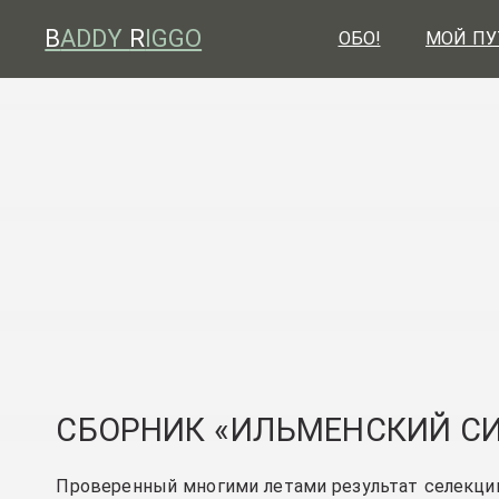
B
ADDY
R
IGGO
ОБО!
МОЙ ПУ
СБОРНИК «ИЛЬМЕНСКИЙ С
Проверенный многими летами результат селекции