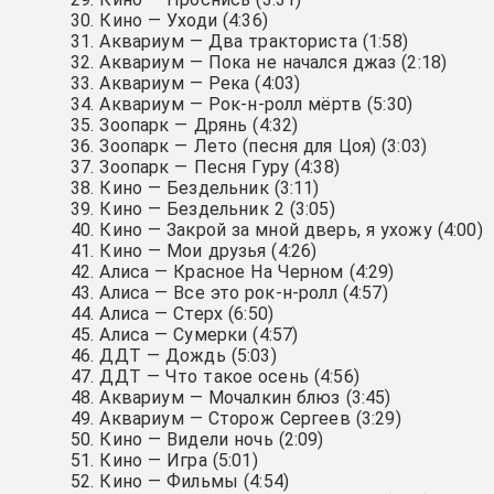
Кино — Уходи (4:36)
Аквариум — Два тракториста (1:58)
Аквариум — Пока не начался джаз (2:18)
Аквариум — Река (4:03)
Аквариум — Рок-н-ролл мёртв (5:30)
Зоопарк — Дрянь (4:32)
Зоопарк — Лето (песня для Цоя) (3:03)
Зоопарк — Песня Гуру (4:38)
Кино — Бездельник (3:11)
Кино — Бездельник 2 (3:05)
Кино — Закрой за мной дверь, я ухожу (4:00)
Кино — Мои друзья (4:26)
Алиса — Красное На Черном (4:29)
Алиса — Все это рок-н-ролл (4:57)
Алиса — Стерх (6:50)
Алиса — Сумерки (4:57)
ДДТ — Дождь (5:03)
ДДТ — Что такое осень (4:56)
Аквариум — Мочалкин блюз (3:45)
Аквариум — Сторож Сергеев (3:29)
Кино — Видели ночь (2:09)
Кино — Игра (5:01)
Кино — Фильмы (4:54)