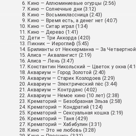
Кино — Аллюминиевые огурцы (2:56)
Кино — Солнечные дни (3:12)
Кино — Восьмиклассница (2:43)
Кино — Время есть, а денег нет (4:07)
Кино — Ситар играл (1:34)
Кино — Дерево (1:41)
Дети — Три Аккорда (4:20)
Пикник — Иероглиф (5:45)
Брилианты от Неккерманна — За Четвертной 
Алиса — Аквалангист (2:19)
Алиса — Лень (3:47)
Константин Никольский — Цветок у окна (4:1
Аквариум — Город Золотой (2:40)
Аквариум — Старик Козлодоев (2:29)
Аквариум — Электрический пёс (3:44)
Аквариум — Контрданс (4:02)
Аквариум — Немое кино (10 лет) (2:38)
Крематорий — Безобразная Эльза (2:58)
Крематорий — Кондратий (1:24)
Крематорий — Сексуальная кошка (2:19)
Крематорий — Таня (4:29)
Крематорий — Хабибулин (3:31)
Кино — Это не любовь (3:28)
Кино — Проснись (3:31)