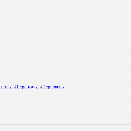
аголы
,
#Переводы
,
#Пересказы