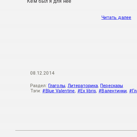
Кем был я для нее
Читать далее
08.12.2014
Раздел:
Глаголы
,
Литераторика
,
Пересказы
Тэги:
#Blue Valentine
,
#Ex libris
,
#Валентинки
,
#Гл