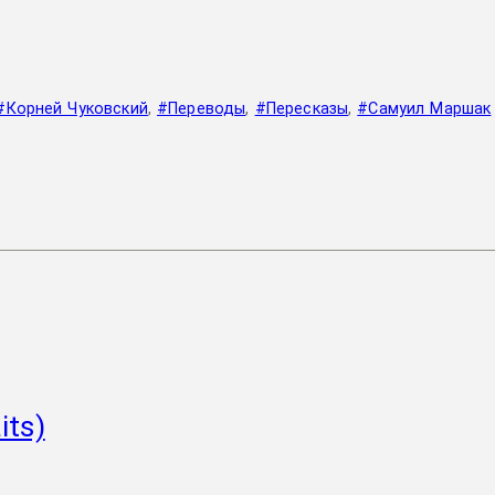
#Корней Чуковский
,
#Переводы
,
#Пересказы
,
#Самуил Маршак
ts)