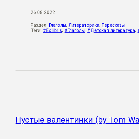
26.08.2022
Раздел:
Глаголы
,
Литераторика
,
Пересказы
Тэги:
#Ex libris
,
#Глаголы
,
#Детская литература
,
Пустые валентинки (by Tom Wai