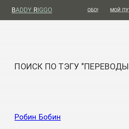
B
ADDY
R
IGGO
ОБО!
МОЙ ПУ
ПОИСК ПО ТЭГУ "ПЕРЕВОДЫ
Робин Бобин