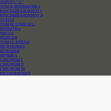
ДОРОГА "А"
ТОМ II. ВЕРЛИБРИКА
КРАСНЫЙ БЛОКНОТ I
КРАСНЫЙ БЛОКНОТ II
ACEGO
ТОМ III. ОДИН ИЗ...
ПОПЫТКА
ЧИСЛА
ПОИСКИ
ТОМ IV. КРИХИ
НЕДОХОККИ
БЕЛЕШКИ
МУЗЫКА
СИНДРОМ I
СИНДРОМ II
СИНДРОМ III
МУЗЛОФРЕНИЯ