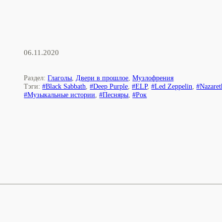
06.11.2020
Раздел:
Глаголы
,
Двери в прошлое
,
Музлофрения
Тэги:
#Black Sabbath
,
#Deep Purple
,
#ELP
,
#Led Zeppelin
,
#Nazaret
#Музыкальные истории
,
#Песняры
,
#Рок