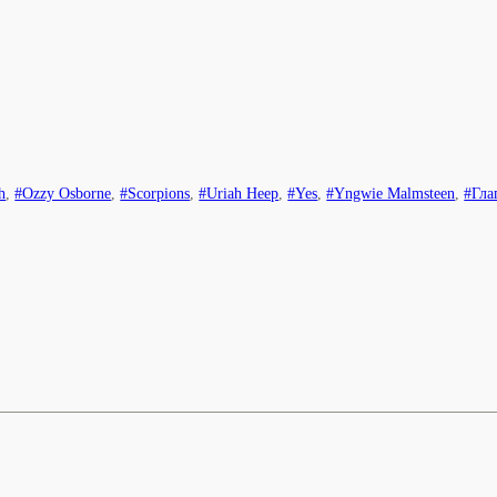
h
,
#Ozzy Osborne
,
#Scorpions
,
#Uriah Heep
,
#Yes
,
#Yngwie Malmsteen
,
#Гла