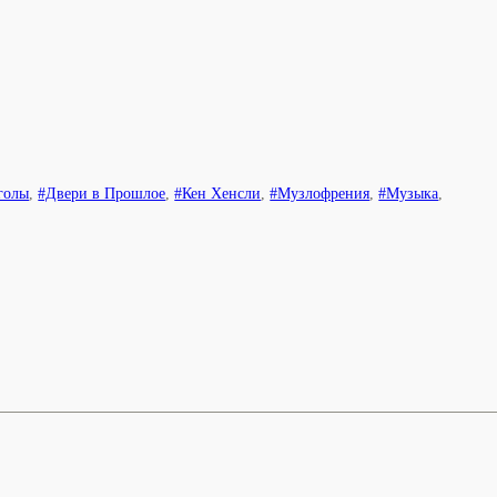
голы
,
#Двери в Прошлое
,
#Кен Хенсли
,
#Музлофрения
,
#Музыка
,