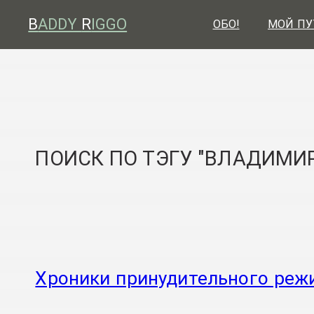
B
ADDY
R
IGGO
ОБО!
МОЙ ПУ
ПОИСК ПО ТЭГУ "ВЛАДИМИ
Хроники принудительного реж