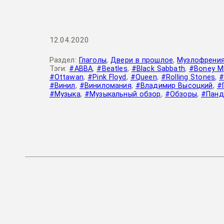
12.04.2020
Раздел:
Глаголы
,
Двери в прошлое
,
Музлофрени
Тэги:
#ABBA
,
#Beatles
,
#Black Sabbath
,
#Boney M
#Ottawan
,
#Pink Floyd
,
#Queen
,
#Rolling Stones
,
#
#Винил
,
#Виниломания
,
#Владимир Высоцкий
,
#
#Музыка
,
#Музыкальный обзор
,
#Обзоры
,
#Панд