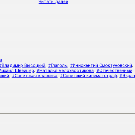
Читать далее
а
#Владимир Высоцкий
,
#Глаголы
,
#Иннокентий Смоктуновский
,
Михаил Швейцер
,
#Наталья Белохвостикова
,
#Отечественный
ский
,
#Советская классика
,
#Советский кинематограф
,
#Экран