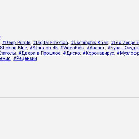
я
,
#Deep Purple
,
#Digital Emotion
,
#Dschinghis Khan
,
#Led Zeppeli
Shoking Blue
,
#Stars on 45
,
#VideoKids
,
#Аналог
,
#Булат Окудж
Глаголы
,
#Двери в Прошлое
,
#Диско
,
#Коронавирус
,
#Музлофр
емия
,
#Рецензии