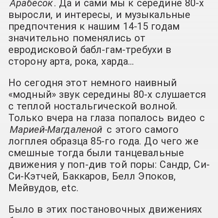
Арабесок
. Да и сами мы к середине 80-х
выросли, и интересы, и музыкальные
предпочтения к нашим 14-15 годам
значительно поменялись от
евродисковой бабл-гам-требухи в
сторону арта, рока, харда…
Но сегодня этот немного наивный
«модный» звук середины 80-х слушается
с теплой ностальгической волной.
Только вчера на глаза попалось видео с
Марией-Магдаленой
с этого самого
логплея образца 85-го года. До чего же
смешные тогда были танцевальные
движения у поп-див той поры: Сандр, Си-
Си-Кэтчей, Баккаров, Белл Эпоков,
Мейвудов, etc.
Было в этих постановочных движениях