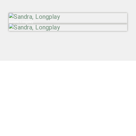
Sandra, Longplay
09.08.2020
Раздел:
Глаголы
,
Двери в прошлое
,
Музлофрения
Тэги:
#Arabesque
,
#Baccara
,
#Belle Epoque
,
#Boney M
,
#Eraption
,
#Maywood
,
#Александр
Беловежский
,
#Аналог
,
#Антонка
,
#Африка
,
#Винил
,
#Виниловые выходные
,