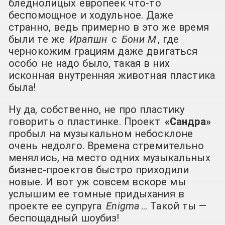
бледнолицых европеек что-то
беспомощное и ходульное. Даже
странно, ведь примерно в это же время
были те же
Ирапшн
с
Бони М
, где
чернокожим грациям даже двигаться
особо не надо было, такая в них
исконная внутренняя животная пластика
была!
Ну да, собственно, не про пластику
говорить о пластинке. Проект
«Сандра»
пробыл на музыкальном небосклоне
очень недолго. Времена стремительно
менялись, на место одних музыкальных
бизнес-проектов быстро приходили
новые. И вот уж совсем вскоре мы
услышим ее томные придыхания в
проекте ее супруга
Enigma
… Такой ты —
беспощадный шоубиз!