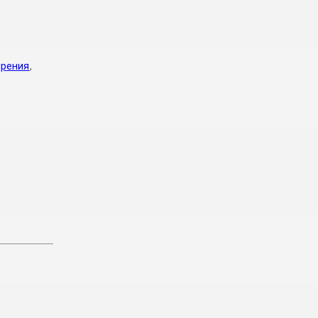
рения
,