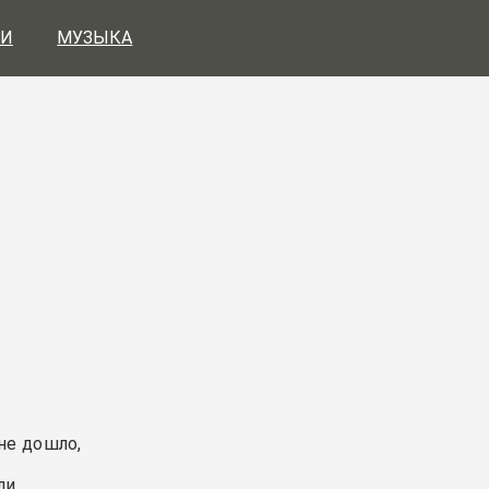
И
МУЗЫКА
не дошло,
ли