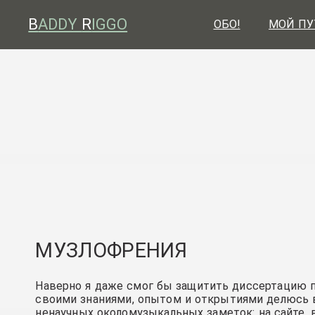
B
ADDY
R
IGGO
ОБО!
МОЙ ПУ
МУЗЛОФРЕНИЯ
Наверно я даже смог бы защитить диссертацию п
своими знаниями, опытом и открытиями делюсь в
ненаучных околомузыкальных заметок: на сайте, в