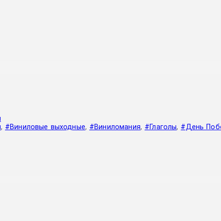
я
л
,
#Виниловые выходные
,
#Виниломания
,
#Глаголы
,
#День Поб