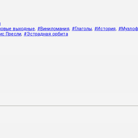
я
ловые выходные
,
#Виниломания
,
#Глаголы
,
#История
,
#Музлоф
ис Пресли
,
#Эстрадная орбита