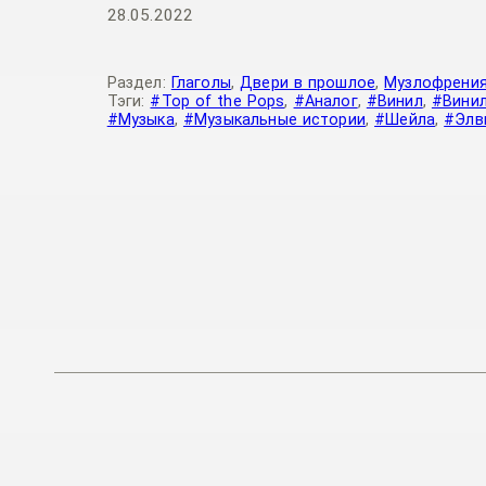
28.05.2022
Раздел:
Глаголы
,
Двери в прошлое
,
Музлофрени
Тэги:
#Top of the Pops
,
#Аналог
,
#Винил
,
#Вини
#Музыка
,
#Музыкальные истории
,
#Шейла
,
#Элв